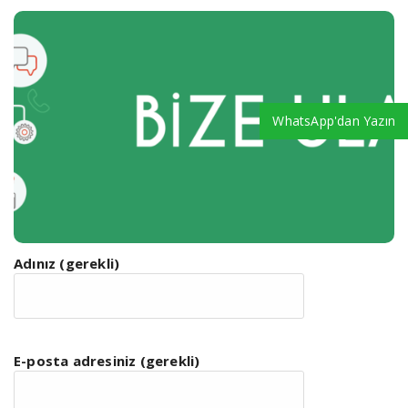
Proeksper Danışmanlık
WhatsApp'dan Yazın
ve Eğitim Hizmetleri
Adınız (gerekli)
E-posta adresiniz (gerekli)