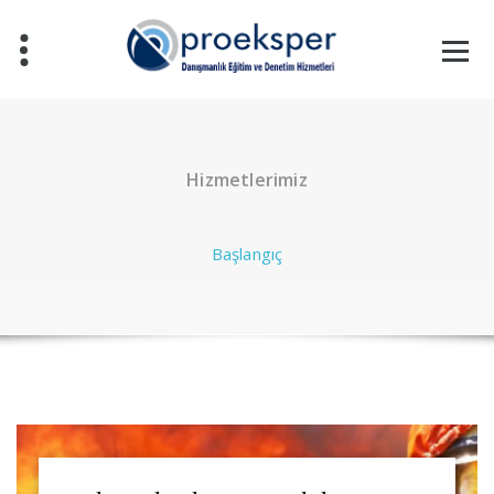
İçeriğe
geç
Hizmetlerimiz
Başlangıç