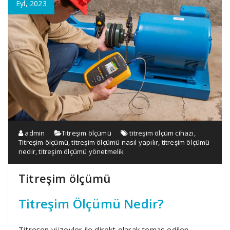
Eyl, 2023
admin
Titreşim ölçümü
titreşim ölçüm cihazı
,
Titreşim ölçümü
,
titreşim ölçümü nasıl yapılır
,
titreşim ölçümü
nedir
,
titreşim ölçümü yönetmelik
Titreşim ölçümü
Titreşim Ölçümü Nedir?
Titreşen yüzeyler ile direkt olarak temas edilen