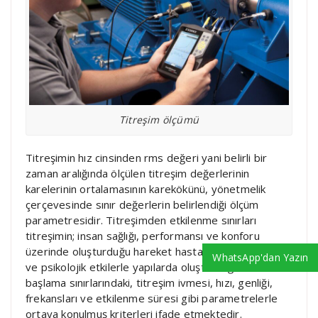
Titreşim ölçümü
Titreşimin hız cinsinden rms değeri yani belirli bir
zaman aralığında ölçülen titreşim değerlerinin
karelerinin ortalamasının karekökünü, yönetmelik
çerçevesinde sınır değerlerin belirlendiği ölçüm
parametresidir. Titreşimden etkilenme sınırları
titreşimin; insan sağlığı, performansı ve konforu
üzerinde oluşturduğu hareket hastalığı gibi fizyolojik
WhatsApp'dan Yazın
ve psikolojik etkilerle yapılarda oluşturduğu hasarların
başlama sınırlarındaki, titreşim ivmesi, hızı, genliği,
frekansları ve etkilenme süresi gibi parametrelerle
ortaya konulmuş kriterleri ifade etmektedir.