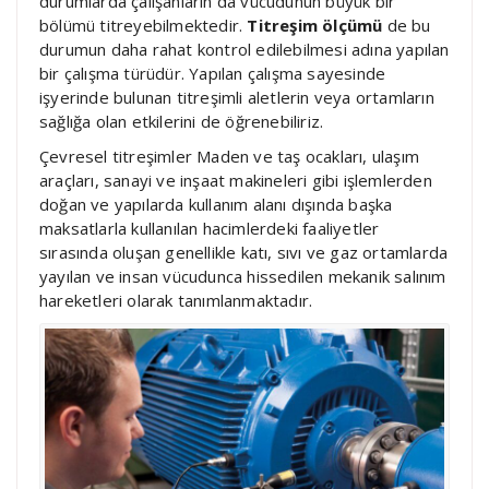
durumlarda çalışanların da vücudunun büyük bir
bölümü titreyebilmektedir.
Titreşim ölçümü
de bu
durumun daha rahat kontrol edilebilmesi adına yapılan
bir çalışma türüdür. Yapılan çalışma sayesinde
işyerinde bulunan titreşimli aletlerin veya ortamların
sağlığa olan etkilerini de öğrenebiliriz.
Çevresel titreşimler Maden ve taş ocakları, ulaşım
araçları, sanayi ve inşaat makineleri gibi işlemlerden
doğan ve yapılarda kullanım alanı dışında başka
maksatlarla kullanılan hacimlerdeki faaliyetler
sırasında oluşan genellikle katı, sıvı ve gaz ortamlarda
yayılan ve insan vücudunca hissedilen mekanik salınım
hareketleri olarak tanımlanmaktadır.