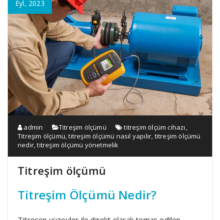
Eyl, 2023
admin
Titreşim ölçümü
titreşim ölçüm cihazı
,
Titreşim ölçümü
,
titreşim ölçümü nasıl yapılır
,
titreşim ölçümü
nedir
,
titreşim ölçümü yönetmelik
Titreşim ölçümü
Titreşim Ölçümü Nedir?
Titreşen yüzeyler ile direkt olarak temas edilen