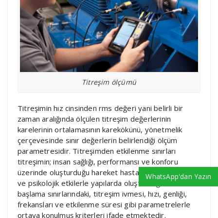
Titreşim ölçümü
Titreşimin hız cinsinden rms değeri yani belirli bir
zaman aralığında ölçülen titreşim değerlerinin
karelerinin ortalamasının karekökünü, yönetmelik
çerçevesinde sınır değerlerin belirlendiği ölçüm
parametresidir. Titreşimden etkilenme sınırları
titreşimin; insan sağlığı, performansı ve konforu
üzerinde oluşturduğu hareket hastalığı gibi fizyolojik
WhatsApp'dan Yazın
ve psikolojik etkilerle yapılarda oluşturduğu hasarların
başlama sınırlarındaki, titreşim ivmesi, hızı, genliği,
frekansları ve etkilenme süresi gibi parametrelerle
ortaya konulmuş kriterleri ifade etmektedir.